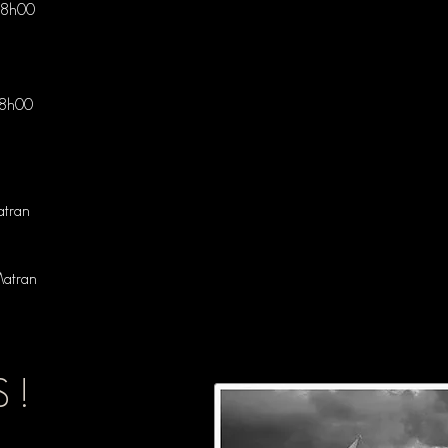
18h00
8h
00
atran
Matran
 !